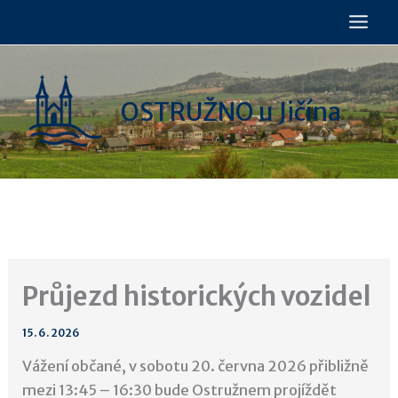
Přeskočit
na
obsah
OSTRUŽNO u Jičína
Průjezd historických vozidel
15. 6. 2026
Vážení občané, v sobotu 20. června 2026 přibližně
mezi 13:45 – 16:30 bude Ostružnem projíždět