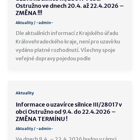
Ostružno ve dnech 20.4. až 22.4.2026 –
ZMĚNA !!!
Aktuality
/
-admin-
Dle aktuálních informací z Krajského úřadu
Královehradeckého kraje, není pro uzavírku
vydáno platné rozhodnutí. Všechny spoje
veřejné dopravy pojedou podle
Aktuality
Informace o uzavírce silnice III/28017 v
obci Ostružno od 9.4. do 22.4.2026 –
ZMĚNA TERMÍNU !
Aktuality
/
-admin-
Ve dnech 9.4. – 22.4.2026 budou v rámci