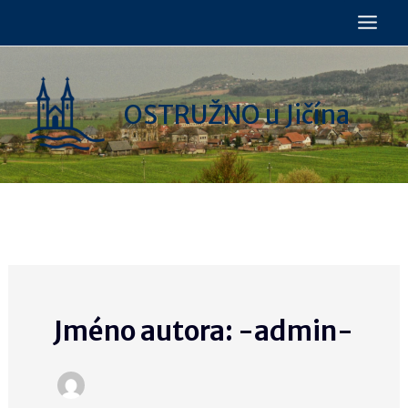
Přeskočit
na
obsah
OSTRUŽNO u Jičína
Jméno autora: -admin-