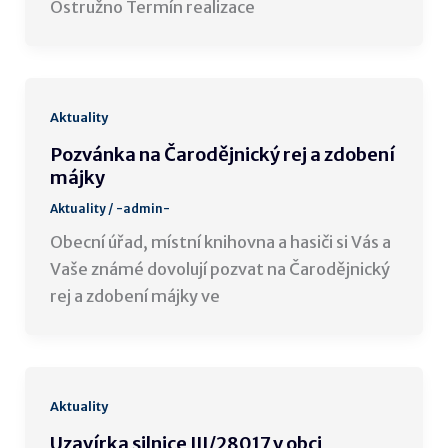
Ostružno Termín realizace
Aktuality
Pozvánka na Čarodějnický rej a zdobení
májky
Aktuality
/
-admin-
Obecní úřad, místní knihovna a hasiči si Vás a
Vaše známé dovolují pozvat na Čarodějnický
rej a zdobení májky ve
Aktuality
Uzavírka silnice III/28017 v obci